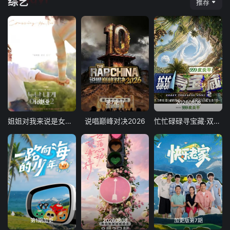
综艺
推荐
10期全
第7期中
20260808
姐姐对我来说是女人2
说唱巅峰对决2026
忙忙碌碌寻宝藏·双人成行季
第1期加更
20260808
加更版第7期