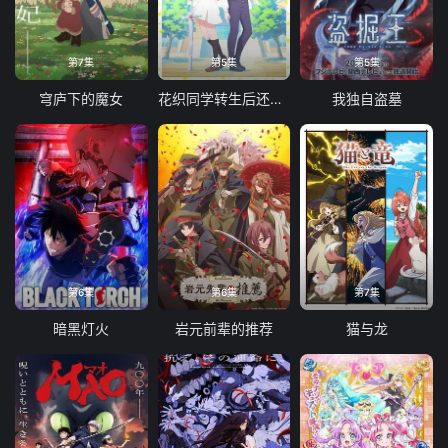
第7集
第5集
第5集
穹庐下的魔女
花织同学转生后还是想干架
我独自盗墓
第6集
第6集
第7集
暗黑灯火
岩元前辈的推荐
猫与龙