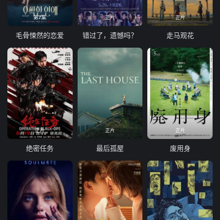
第7集
正片
正片
毛骨悚然的恋爱
错过了，遗憾吗？
走马观花
正片
正片
正片
绝密任务
最后孤屋
废用身