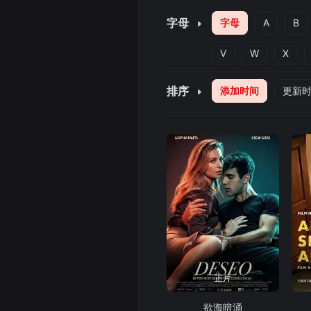
字母
字母
A
B
V
W
X
排序
添加时间
更新
正片
欲海暗涌