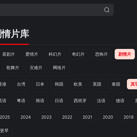
剧情片库
喜剧片
爱情片
科幻片
奇幻片
恐怖片
剧情片
歌舞片
灾难片
网络片
香港
台湾
日本
韩国
欧美
英国
泰国
其
英语
粤语
韩语
日语
西班牙
法语
德语
2025
2024
2023
2022
2021
2020
2019
更早