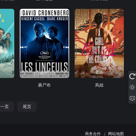
正片
正片
亚
裹尸布
凤姐
下一页
尾页
商务合作
网站地图