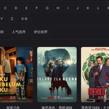
C
D
E
F
G
H
I
J
K
L
Y
Z
0-9
时间
人气排序
评分排序
正片
正片
正片
亲情习作
极恶原色：黑暗谜镇
墨西哥1986：主