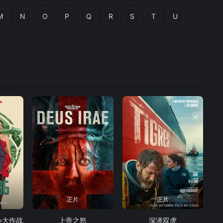
M
N
O
P
Q
R
S
T
U
正片
正片
办大作战
上帝之怒
深潜双虎