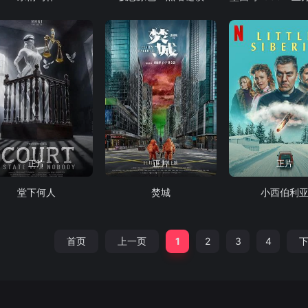
正片
正片
正片
堂下何人
焚城
小西伯利
首页
上一页
1
2
3
4