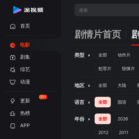
首页
剧情片首页
电影
类型
全部
动作片
剧集
犯罪片
惊悚片
综艺
动漫
地区
全部
大陆
133
更新
语言
全部
国语
热榜
年份
全部
2026
APP
2012
2011