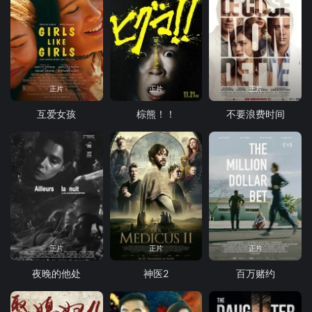
正片
正片
正片
互爱女孩
棕熊！！
不要浪费时间
正片
正片
正片
夜晚的他处
神医2
百万赌约