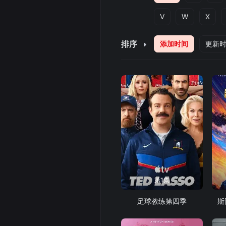
V
W
X
排序
添加时间
更新
第1集
足球教练第四季
斯