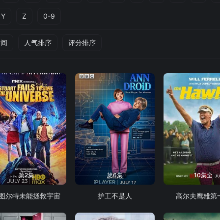
Y
Z
0-9
时间
人气排序
评分排序
第2集
第6集
10集全
图尔特未能拯救宇宙
护工不是人
高尔夫鹰雄第