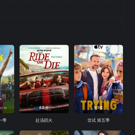
8集全
第5集
一季
赴汤蹈火
尝试 第五季