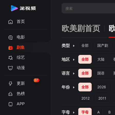
首页
欧美剧首页
电影
类型
全部
国产剧
剧集
综艺
地区
全部
大陆
动漫
语言
全部
国语
37
更新
年份
全部
2026
热榜
2012
2011
APP
字母
字母
A
B