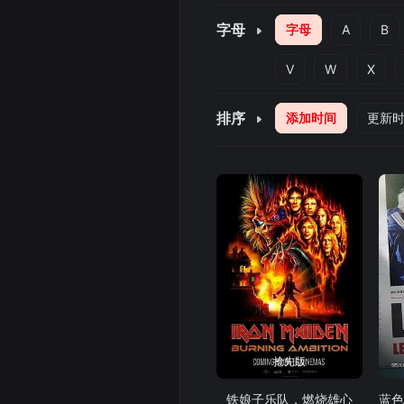
字母
字母
A
B
V
W
X
排序
添加时间
更新
抢先版
铁娘子乐队，燃烧雄心