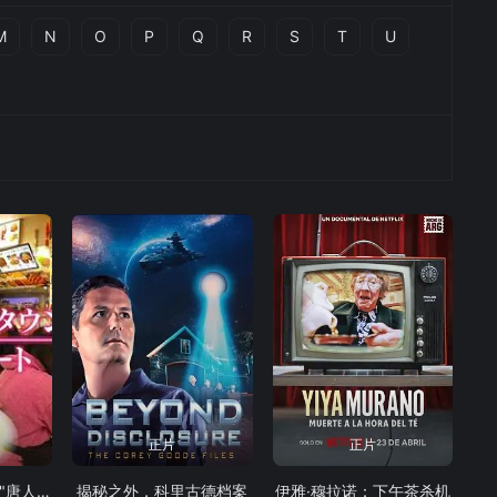
M
N
O
P
Q
R
S
T
U
正片
正片
纪实72小时，池袋"唐人街"的美食广场
揭秘之外，科里古德档案
伊雅·穆拉诺：下午茶杀机