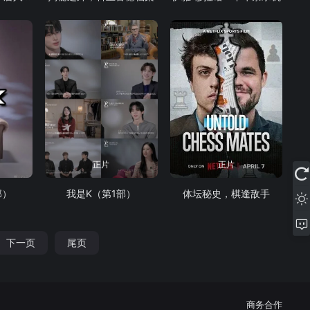
正片
正片
部）
我是K（第1部）
体坛秘史，棋逢敌手
下一页
尾页
商务合作