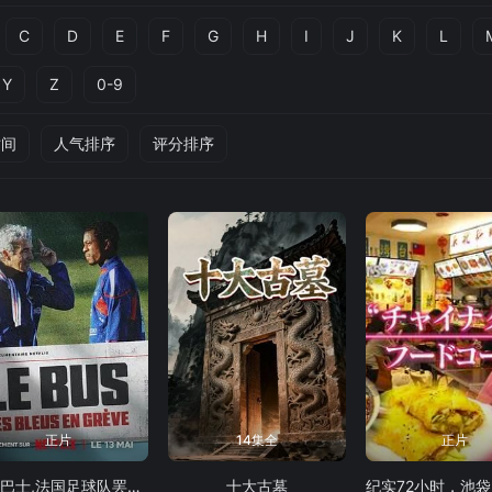
C
D
E
F
G
H
I
J
K
L
Y
Z
0-9
时间
人气排序
评分排序
正片
14集全
正片
蓝色巴士,法国足球队罢练事件簿
十大古墓