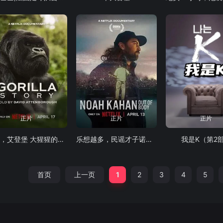
正片
正片
正片
大卫，艾登堡 大猩猩的故事
乐想越多，民谣才子诺亚，卡汉
我是K（第2
首页
上一页
1
2
3
4
5