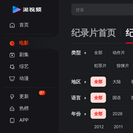
首页
纪录片首页
电影
类型
全部
动作片
剧集
犯罪片
惊悚片
综艺
动漫
地区
全部
大陆
37
更新
语言
全部
国语
热榜
年份
全部
2026
APP
2012
2011