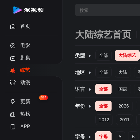
首页
大陆综艺首页
电影
类型
全部
大陆综艺
剧集
综艺
地区
全部
大陆
动漫
语言
全部
国语
104
更新
年份
全部
2026
热榜
2012
2011
APP
字母
字母
A
B