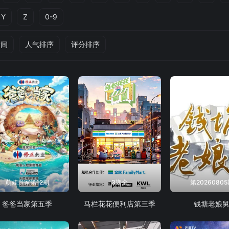
Y
Z
0-9
时间
人气排序
评分排序
萌娃当家第12期
3期全
第2026080
爸爸当家第五季
马栏花花便利店第三季
钱塘老娘