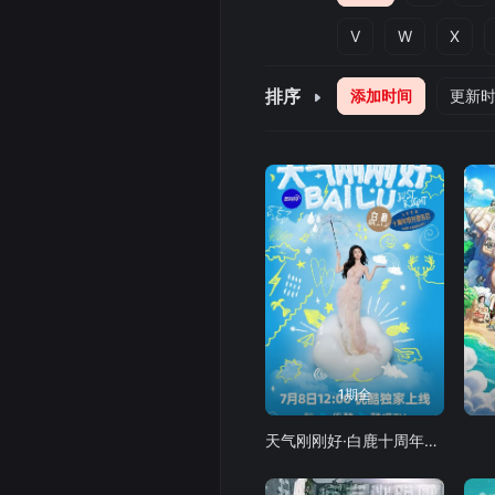
V
W
X
排序
添加时间
更新
1期全
天气刚刚好·白鹿十周年拾光音乐会