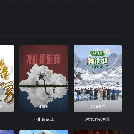
5期
4期全
第26期下
舅
不止是篮球
种地吧第四季