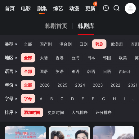
108
首页
电影
剧集
综艺
动漫
更新
热榜
APP
我的观影记录
韩剧首页
韩剧库
类型
全部
国产剧
港台剧
日剧
韩剧
欧美剧
泰剧
地区
全部
大陆
香港
台湾
日本
韩国
欧美
英
语言
全部
国语
英语
粤语
韩语
日语
西班牙
暂无观看影片的记录
年份
全部
2026
2025
2024
2023
2022
2021
字母
字母
A
B
C
D
E
F
G
H
I
J
排序
添加时间
更新时间
人气排序
评分排序