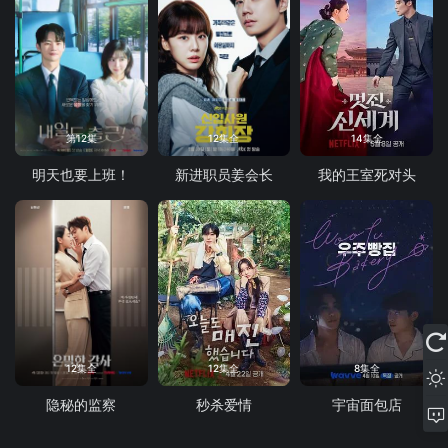
第12集
12集全
14集全
明天也要上班！
新进职员姜会长
我的王室死对头
12集全
12集全
8集全
隐秘的监察
秒杀爱情
宇宙面包店