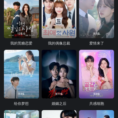
12集全
第2集
第5集
我的荒糖恋爱
我的偶像总裁
爱情来了
第8集
第11集
第8集
给你梦想
婚姻之后
共感细胞