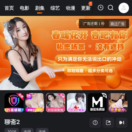
123
首页
电影
剧集
综艺
动漫
更新
热榜
APP
我的观影记录
聊斋2
第01集
清空
聊斋2
2006
中国
内地