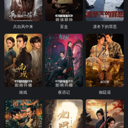
第36集已完结
第12集
第18集
兵自风中来
盲盒
凛冬下的罪恶
第13集
第16集
第20集
南戏
夜语记
御廷谣