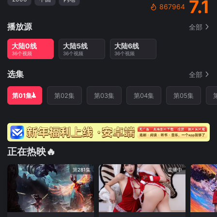
7.1
867964
播放源
全部
大陆0线
大陆5线
大陆6线
36个视频
36个视频
36个视频
选集
全部
第01集
第02集
第03集
第04集
第05集
正在热映🔥
第281集
直播中