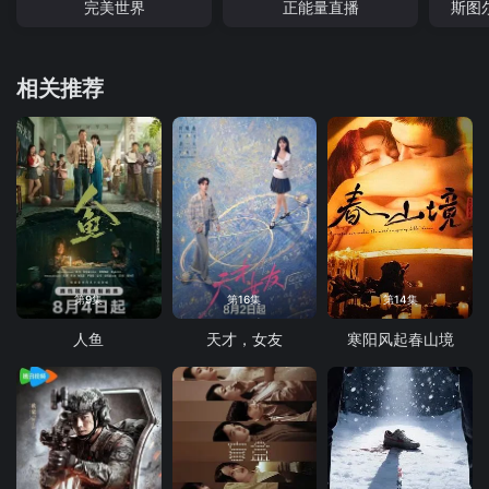
完美世界
正能量直播
斯图
相关推荐
第9集
第16集
第14集
人鱼
天才，女友
寒阳风起春山境