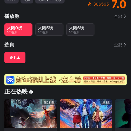
7.0
306595
播放源
全部
大陆0线
大陆5线
大陆6线
1个视频
1个视频
1个视频
选集
全部
正片
正在热映🔥
第281集
第3集