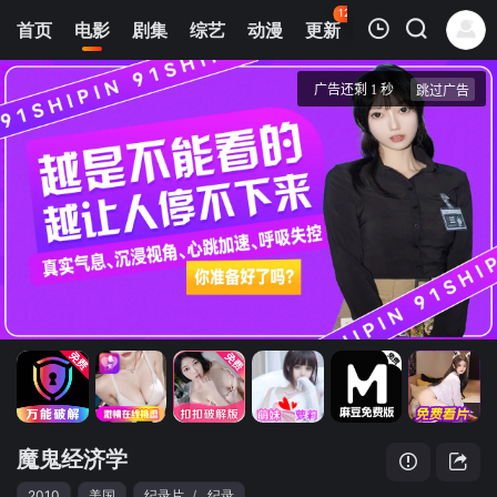
123
首页
电影
剧集
综艺
动漫
更新
热榜
APP
我的观影记录
魔鬼经济学
正片
清空
魔鬼经济学
2010
美国
纪录片
/
纪录