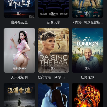
正片
正片
正片
窗外是蓝星
音像天堂
卡内洛· 阿尔瓦雷斯 vs 特伦斯·克劳福德
注册送8888
正片
正片
天天送福利
提高标准：阿尔玛·理查兹的故事
狂野伦敦