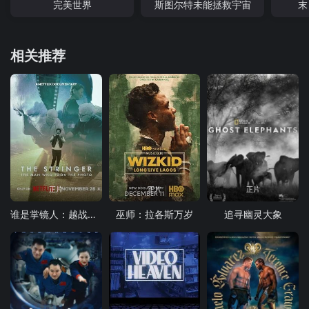
完美世界
斯图尔特未能拯救宇宙
末
相关推荐
正片
正片
正片
谁是掌镜人：越战经典照片之谜
巫师：拉各斯万岁
追寻幽灵大象