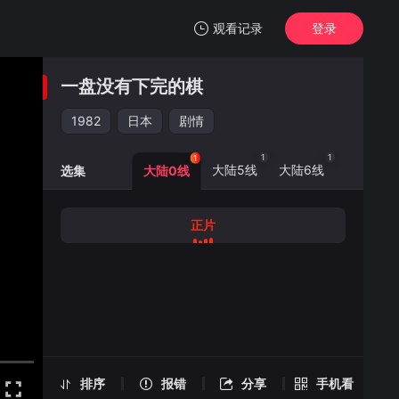
观看记录
登录
我的观影记录
一盘没有下完的棋
一盘没有下完的棋
正片
1982
日本
剧情
清空
1
1
1
大陆5线
大陆6线
选集
大陆0线
正片
一盘没有下完的棋 -正片
手机扫一扫继续看
排序
报错
分享
手机看