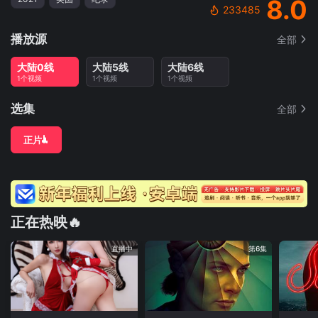
8.0
233485
播放源
全部
大陆0线
大陆5线
大陆6线
1个视频
1个视频
1个视频
选集
全部
正片
正在热映🔥
直播中
第6集