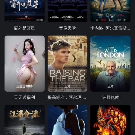
正片
正片
正片
窗外是蓝星
音像天堂
卡内洛· 阿尔瓦雷斯 vs 特伦斯·克劳福德
注册送8888
正片
正片
天天送福利
提高标准：阿尔玛·理查兹的故事
狂野伦敦