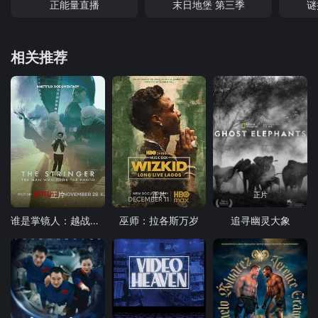
正能量直播
末日地堡 第三季
谜
相关推荐
正片
正片
正片
谁是掌镜人：越战经典照片之谜
巫师：拉各斯万岁
追寻幽灵大象