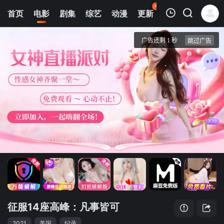
43
首页
电影
剧集
综艺
动漫
更新
热榜
APP
我的观影记录
征服14座高峰：凡事皆可能
正片
清空
征服14座高峰：凡事皆可
2021
美国
纪录