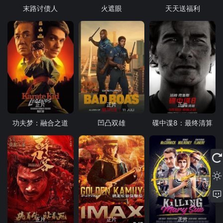
末路讨债人
火遮眼
天天送福利
正片
正片
正片
功夫梦：融合之道
凹凸双雄
碟中谍8：最终清算
正片
正片
正片