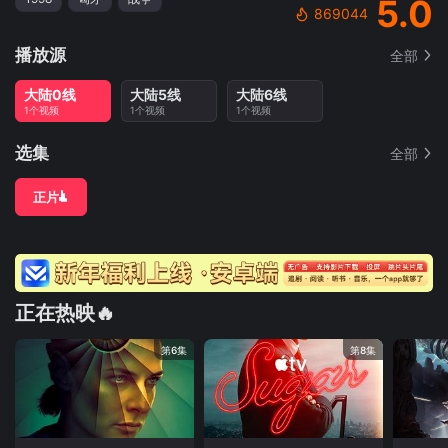
5.0
869044
播放源
全部
大陆0线
大陆5线
大陆6线
1个视频
1个视频
1个视频
选集
全部
正片
正在热映🔥
第6集
第8集