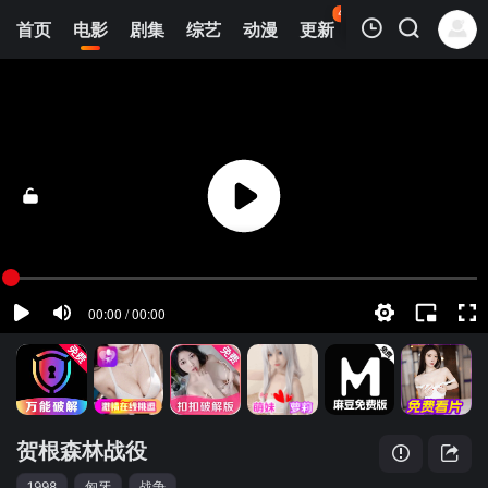
45
首页
电影
剧集
综艺
动漫
更新
热榜
APP
我的观影记录
贺根森林战役
正片
清空
贺根森林战役
1998
匈牙
战争