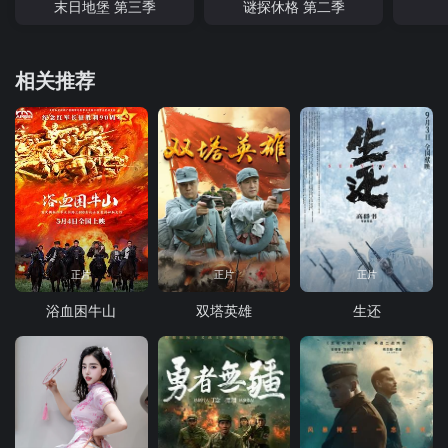
末日地堡 第三季
谜探休格 第二季
相关推荐
正片
正片
正片
浴血困牛山
双塔英雄
生还