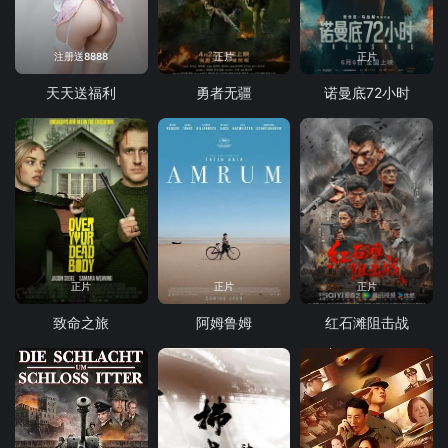
注册送8888
正片
正片
天天送福利
勇者无疆
诺曼底72小时
正片
正片
正片
致命之旅
阿姆鲁姆
红石滩阻击战