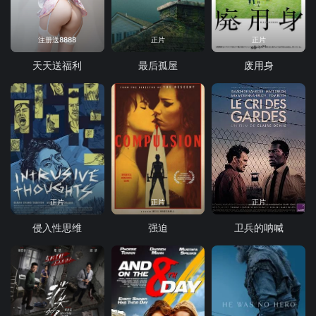
注册送8888
正片
正片
天天送福利
最后孤屋
废用身
正片
正片
正片
侵入性思维
强迫
卫兵的呐喊