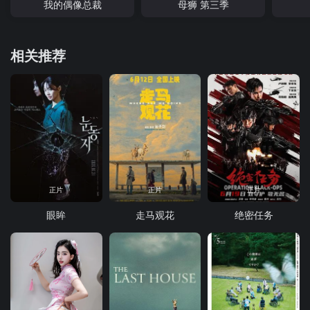
我的偶像总裁
母狮 第三季
相关推荐
正片
正片
正片
眼眸
走马观花
绝密任务