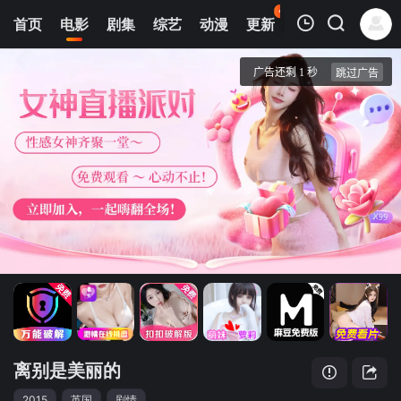
41
首页
电影
剧集
综艺
动漫
更新
热榜
APP
我的观影记录
离别是美丽的
正片
清空
离别是美丽的
2015
英国
剧情