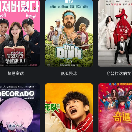
正片
正片
第2集
禁忌童话
低弧慢球
穿普拉达的女