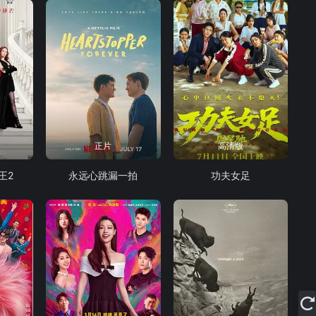
正片
高清版
王2
永远心跳漏一拍
功夫女足