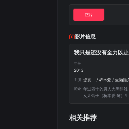
正片
影片信息
我只是还没有全力以赴
年份
2013
主演
堤真一 / 桥本爱 / 生濑胜
简介
年过四十的男人大黑静雄
女儿铃子（桥本爱 饰）
比自己年轻的前辈训斥。
友。看不到未来的静雄，
相关推荐