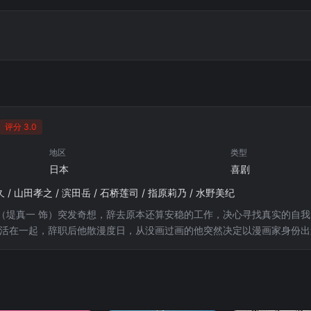
评分 3.0
地区
类型
日本
喜剧
久 / 山田孝之 / 滨田岳 / 石桥莲司 / 指原莉乃 / 水野美纪
（堤真一 饰）突发奇想，辞去原本还算安稳的工作，决心寻找真实的自我
生活在一起，辞职后他散漫度日，从没画过画的他突然决定以漫画家身份
日常里，同样离异的上班族好友宫田修（生濑胜久 饰）以及同在快餐店打
今朝有酒今朝醉，确实可以期盼出道的那一天……