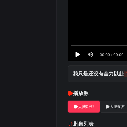
我只是还没有全力以赴
播放源
大陆0线
大陆5线
1
1
剧集列表