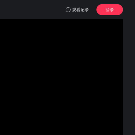
观看记录
登录
我的观影记录
我只是还没有全力以赴
正片
清空