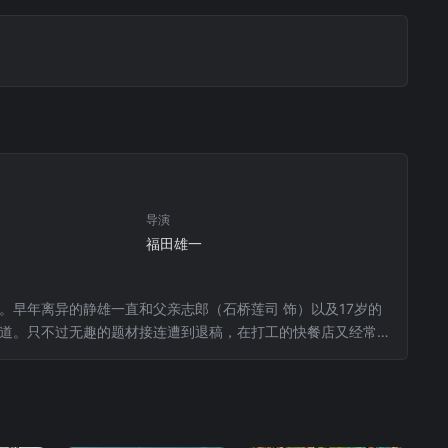
导演
福田雄一
。早年离异的静雄一直和父亲志郎（石桥莲司 饰）以及17岁的
出道。只不过无趣的题材接连遭到退稿，在打工的快餐店又经常被
工的问题青年市野泽秀一（山田孝之 饰）是陪他共同买醉的朋