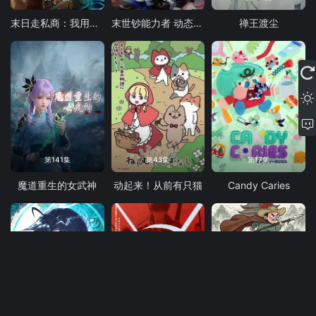
末日走私商：我用辣条换金砖动态漫画
末世钞能力者 动态漫画
禅王渡尘
第141集
第43集
第17集
魔道重生的女武神
动起来！从前有只猫
Candy Caries