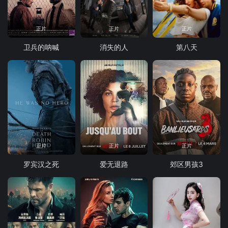
正片
正片
正片
卫兵的呐喊
消失的人
第八天
正片
正片
正片
罗宾汉之死
爱无退路
郊区男孩3