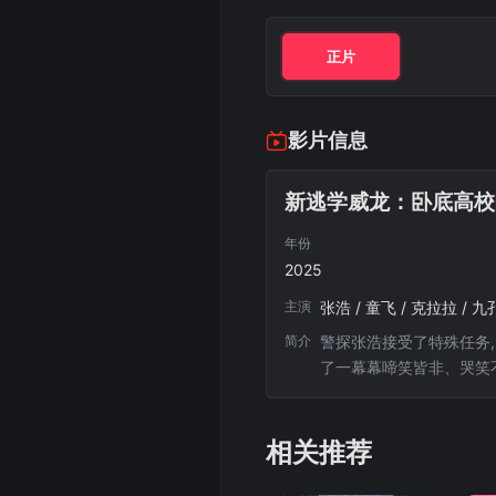
正片
影片信息
新逃学威龙：卧底高校
年份
2025
主演
张浩 / 童飞 / 克拉拉 / 九
简介
警探张浩接受了特殊任务
了一幕幕啼笑皆非、哭笑
相关推荐