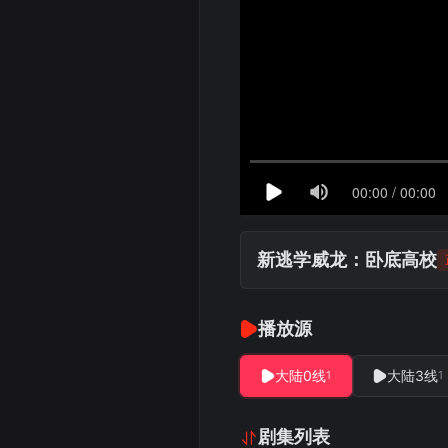
新逃学威龙：卧底高校
播放源
大陆0线
大陆3线
1
1
剧集列表