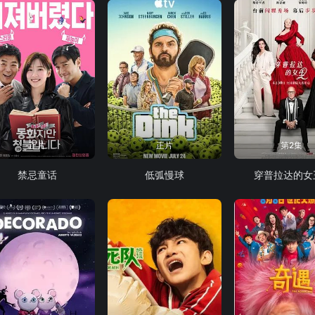
正片
正片
第2集
禁忌童话
低弧慢球
穿普拉达的女