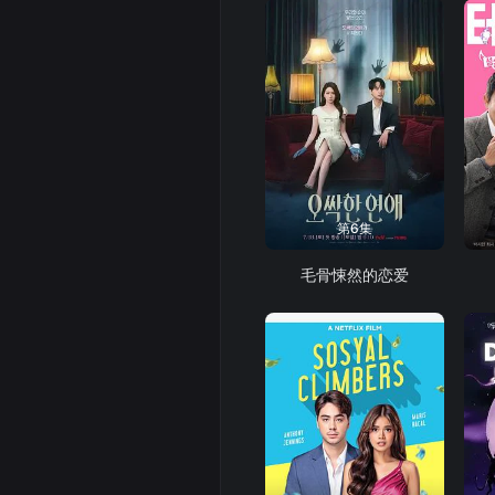
第6集
毛骨悚然的恋爱