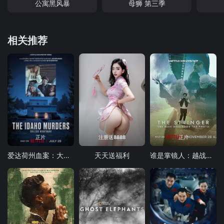
公寓黑风暴
母狮 第三季
相关推荐
正片
注册送8888
正片
爱达荷州血案：大学梦魇
天天送福利
谁是掌镜人：越战经典照片之谜