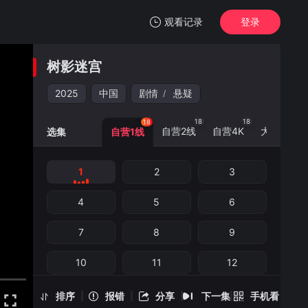
观看记录
登录
我的观影记录
树影迷宫
树影迷宫
1
2025
中国
剧情
悬疑
/
清空
18
18
18
18
自营2线
自营4K
大陆0线
选集
自营1线
1
2
3
树影迷宫 -1
手机扫一扫继续看
4
5
6
7
8
9
10
11
12
13
14
15
排序
报错
分享
下一集
手机看