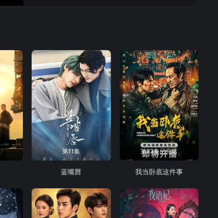
16
17
18
第11集
第23集已完结
蓝嘴唇
我当卧底这件事