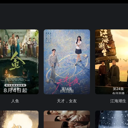
第8集
第14集
第24集
人鱼
天才，女友
江海潮生