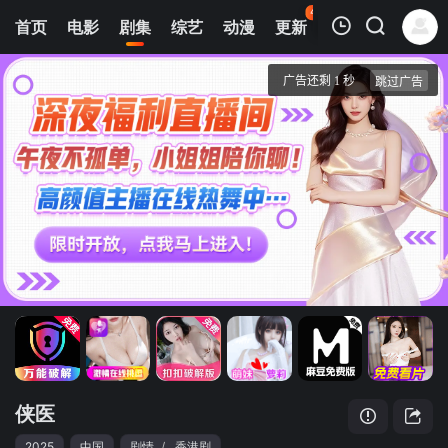
45
首页
电影
剧集
综艺
动漫
更新
热榜
APP
我的观影记录
侠医
1
清空
侠医
2025
中国
剧情
/
香港剧