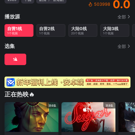
0.0
503998
播放源
全部
自营1线
自营2线
大陆0线
大陆3线
1个视频
1个视频
20个视频
1个视频
选集
全部
1
正在热映🔥
第6集
第8集