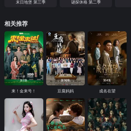
末日地堡 第三季
谜探休格 第二季
相关推荐
第2集
第30集
第4集
来！金来号！
豆腐妈妈
成名在望