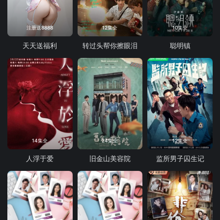
注册送8888
12集全
10集全
天天送福利
转过头帮你擦眼泪
聪明镇
14集全
24集全
12集全
人浮于爱
旧金山美容院
监所男子囚生记