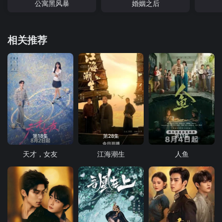
公寓黑风暴
婚姻之后
相关推荐
第18集
第28集
第11集
天才，女友
江海潮生
人鱼