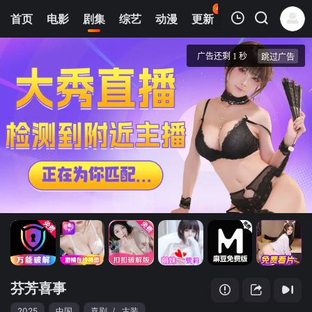
45
首页
电影
剧集
综艺
动漫
更新
热榜
APP
我的观影记录
芬芳喜事
1
清空
芬芳喜事
2025
中国
喜剧
/
古装