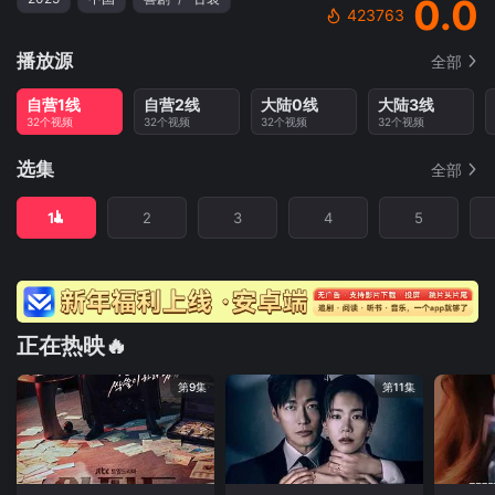
0.0
423763
播放源
全部
自营1线
自营2线
大陆0线
大陆3线
32个视频
32个视频
32个视频
32个视频
选集
全部
1
2
3
4
5
正在热映🔥
第9集
第11集