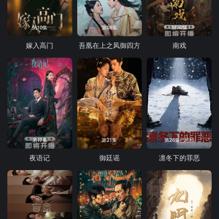
第10集
第08集
第14集
嫁入高门
吾凰在上之凤御四方
南戏
第17集
第21集
第26集已完结
夜语记
御廷谣
凛冬下的罪恶