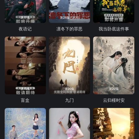
第17集
第26集已完结
第23集已完结
夜语记
凛冬下的罪恶
我当卧底这件事
第13集
第20集
第22集
盲盒
九门
云归槿时安