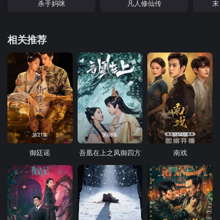
杀手妈咪
凡人修仙传
末
相关推荐
第21集
第08集
第14集
御廷谣
吾凰在上之凤御四方
南戏