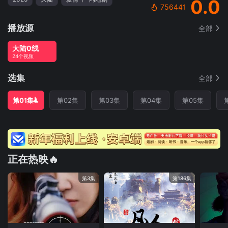
0.0
756441
播放源
全部
大陆0线
24个视频
选集
全部
第01集
第02集
第03集
第04集
第05集
正在热映🔥
第3集
第186集