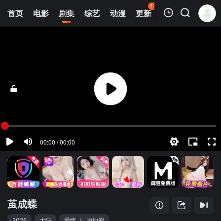
136
首页
电影
剧集
综艺
动漫
更新
热榜
APP
我的观影记录
茧成蝶​
第01集
清空
茧成蝶​
2025
大陆
爱情
/
内地剧