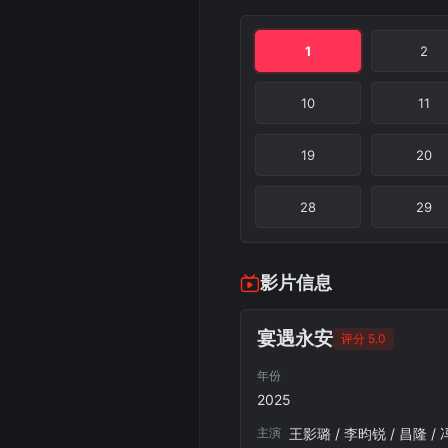
1
2
10
11
19
20
28
29
影片信息
宴遇永安
评分 5.0
年份
2025
主演
王影璐 / 李昀锐 / 昌隆 / 