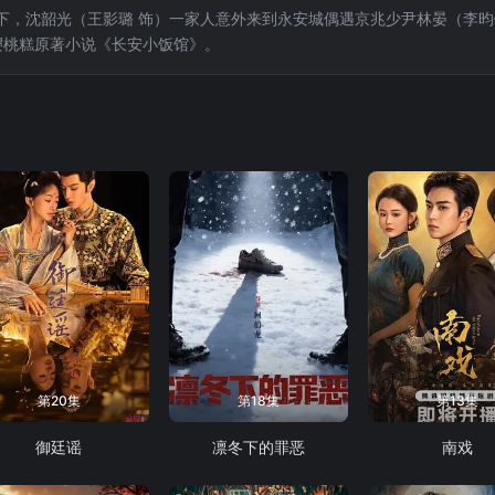
下，沈韶光（王影璐 饰）一家人意外来到永安城偶遇京兆少尹林晏（李昀
自樱桃糕原著小说《长安小饭馆》。
第20集
第18集
第13集
御廷谣
凛冬下的罪恶
南戏