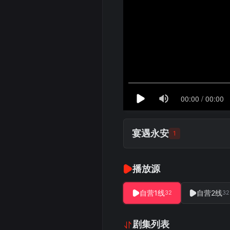
宴遇永安
1
播放源
自营1线
自营2线
32
32
剧集列表