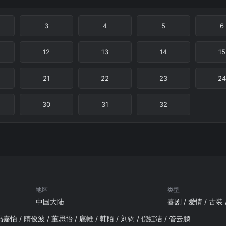
3
4
5
6
12
13
14
15
21
22
23
24
30
31
32
地区
类型
中国大陆
喜剧 / 爱情 / 古装
冯嘉怡 / 隋俊波 / 董思怡 / 扈帷 / 韩陌 / 刘钧 / 倪虹洁 / 管云鹏