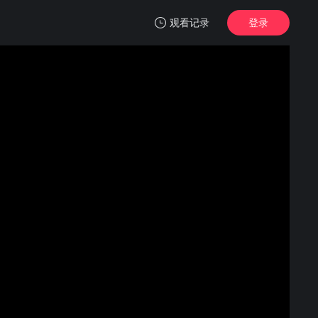
观看记录
登录
我的观影记录
宴遇永安
1
清空