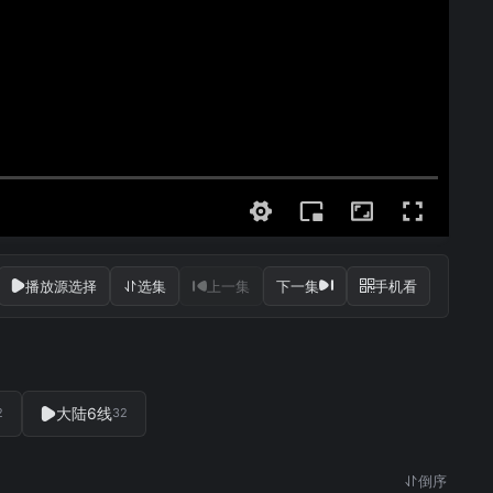
播放源选择
选集
上一集
下一集
手机看
大陆6线
2
32
倒序