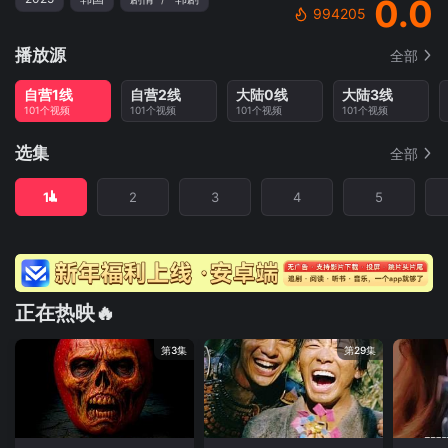
0.0
994205
播放源
全部
自营1线
自营2线
大陆0线
大陆3线
101个视频
101个视频
101个视频
101个视频
选集
全部
1
2
3
4
5
正在热映🔥
第3集
第29集