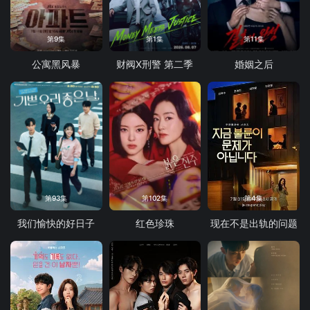
第9集
第1集
第11集
公寓黑风暴
财阀X刑警 第二季
婚姻之后
第93集
第102集
第4集
我们愉快的好日子
红色珍珠
现在不是出轨的问题