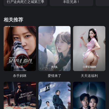
行尸走肉死亡之城第三季
丰臣兄弟！
相关推荐
第4集
第5集
注册送8888
杀手妈咪
爱情来了
天天送福利