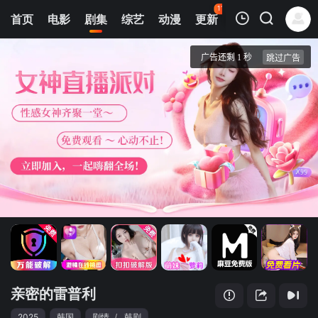
113
首页
电影
剧集
综艺
动漫
更新
热榜
APP
我的观影记录
亲密的雷普利
1
清空
亲密的雷普利
2025
韩国
剧情
/
韩剧