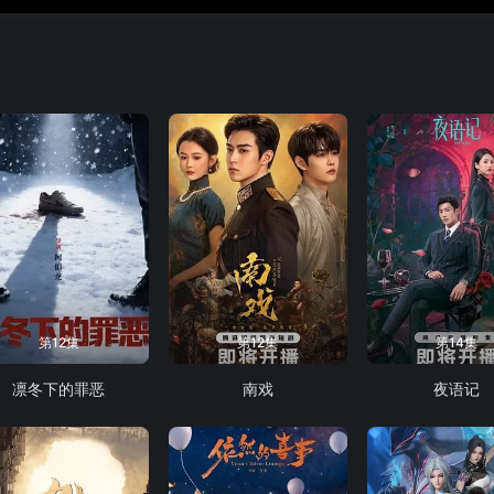
第12集
第12集
第14集
凛冬下的罪恶
南戏
夜语记