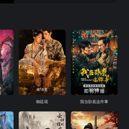
16
第19集
第19集
御廷谣
我当卧底这件事