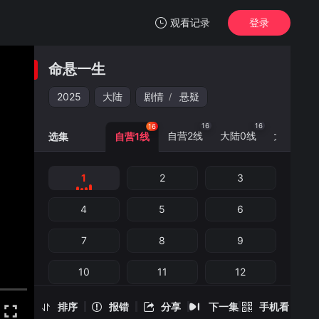
观看记录
登录
我的观影记录
命悬一生
命悬一生
1
2025
大陆
剧情
悬疑
/
清空
16
16
16
16
自营2线
大陆0线
大陆3线
选集
自营1线
1
2
3
命悬一生 -1
手机扫一扫继续看
4
5
6
7
8
9
10
11
12
13
14
15
排序
报错
分享
下一集
手机看