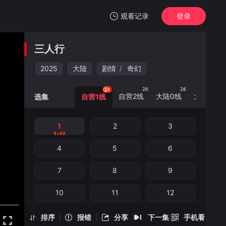
观看记录
登录
我的观影记录
三人行
三人行
1
2025
大陆
剧情
奇幻
/
清空
24
24
24
24
自营2线
大陆0线
大陆3线
选集
自营1线
1
2
3
三人行 -1
手机扫一扫继续看
4
5
6
7
8
9
10
11
12
13
14
15
排序
报错
分享
下一集
手机看