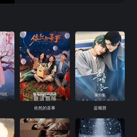
16
17
18
19
20
21
22
23
24
第30集已完结
第11集
依然的喜事
蓝嘴唇