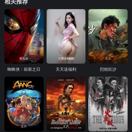
相关推荐
抢先版
注册送8888
正片
蜘蛛侠：崭新之日
天天送福利
烈焰狂沙
正片
正片
正片