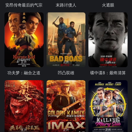
安昂传奇最后的气宗
末路讨债人
火遮眼
正片
正片
正片
功夫梦：融合之道
凹凸双雄
碟中谍8：最终清算
正片
正片
正片