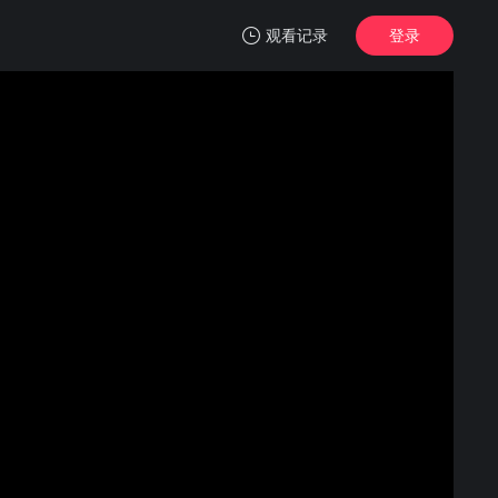
观看记录
登录
我的观影记录
东邻西舍 第八季
1
清空