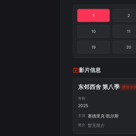
1
2
10
11
19
20
影片信息
东邻西舍 第八季
评分 0.0
年份
2025
主演
塞德里克·凯尔斯
简介
暂无简介