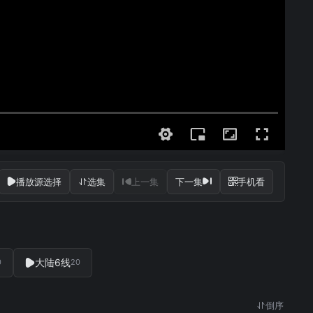
播放源选择
选集
上一集
下一集
手机看
大陆6线
0
20
倒序