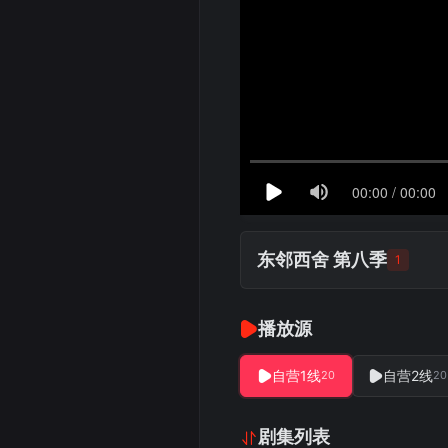
东邻西舍 第八季
1
播放源
自营1线
自营2线
20
20
剧集列表