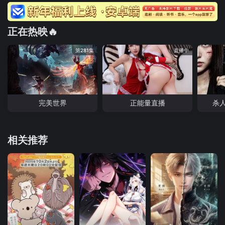
正在热映🔥
第281集
直播中
完美世界
正能量直播
杀
相关推荐