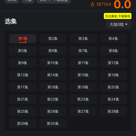
0.0
187104
无法播放,卡顿换线
选集
大陆0线
第1集
第2集
第3集
第4集
第5集
第6集
第7集
第8集
第9集
第10集
第11集
第12集
第13集
第14集
第15集
第16集
第17集
第18集
第19集
第20集
第21集
第22集
第23集
第24集
第25集
第26集
第27集
第28集
第29集
第30集