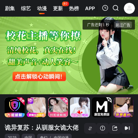
40
剧集
综艺
动漫
更新
热榜
APP
我的观影记录
诡异复苏：从驯服女诡大佬开始
第1集
清空
诡异复苏：从驯服女诡大佬
2025
中国
奇幻
/
中国动漫