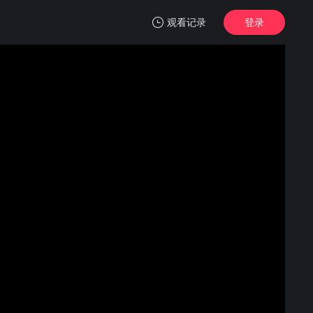
观看记录
登录
我的观影记录
请说是
第1集
清空