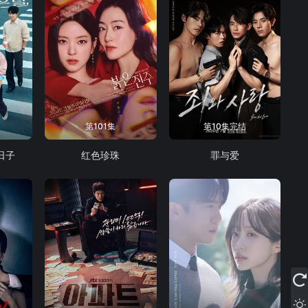
第101集
第10集完结
日子
红色珍珠
罪与爱