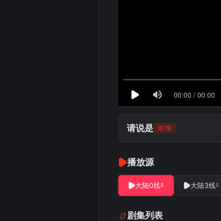
请说是
第1集
播放源
大陆0线
大陆3线
8
8
剧集列表