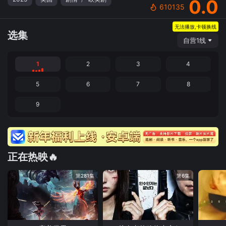
0.0
610135
无法播放,卡顿换线
选集
自营1线
1
2
3
4
5
6
7
8
9
正在热映🔥
第281集
第6集