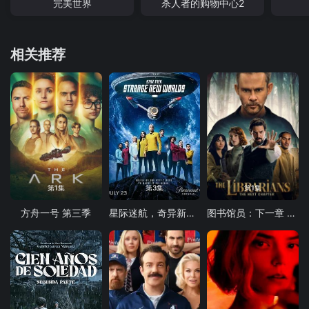
完美世界
杀人者的购物中心2
相关推荐
第1集
第3集
第1集
方舟一号 第三季
星际迷航，奇异新世界第四季
图书馆员：下一章 第二季