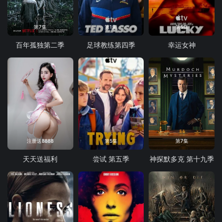
第7集
第1集
第5集
百年孤独第二季
足球教练第四季
幸运女神
注册送8888
第5集
第7集
天天送福利
尝试 第五季
神探默多克 第十九季