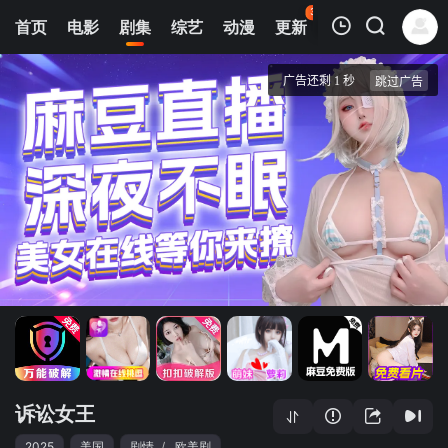
35
首页
电影
剧集
综艺
动漫
更新
热榜
APP
我的观影记录
诉讼女王
1
清空
诉讼女王
2025
美国
剧情
/
欧美剧