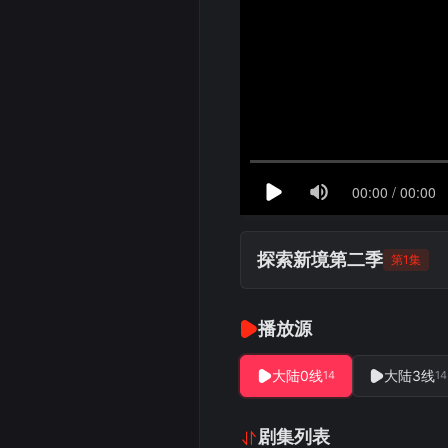
探索新境第二季
第1集
播放源
大陆0线
大陆3线
14
14
剧集列表