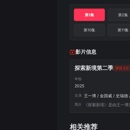
第1集
第2集
第10集
第11集
影片信息
探索新境第二季
评分 2.0
年份
2025
主演
王一博 / 金国威 / 史瑞德 
简介
《探索新境》是由王一博
相关推荐