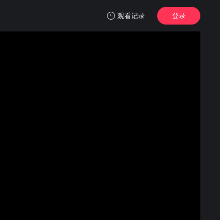
观看记录
登录
我的观影记录
探索新境第二季
第1集
清空