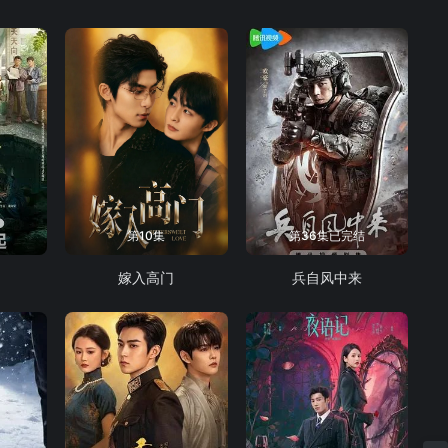
第10集
第36集已完结
嫁入高门
兵自风中来