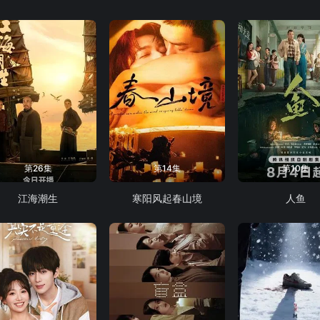
第26集
第14集
第10集
江海潮生
寒阳风起春山境
人鱼