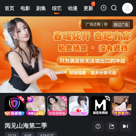
102
首页
电影
剧集
综艺
动漫
更新
热榜
APP
我的观影记录
阅见山海第二季
第1期
清空
阅见山海第二季
2025
中国
大陆综艺