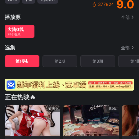
9.0
377824
播放源
全部
大陆0线
28个视频
选集
全部
第1期
第2期
第3期
第4
正在热映🔥
直播中
第9集