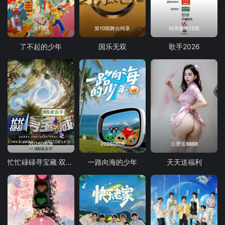
第10期
第10期舞台纯享
纯享版第12期
了不起的少年
国乐无双
歌手2026
20260809
20260809
注册送8888
忙忙碌碌寻宝藏·双人成行季
一路向海的少年
天天送福利