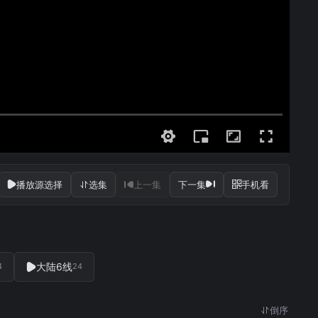
播放源选择
选集
上一集
下一集
手机看
大陆6线
4
24
倒序