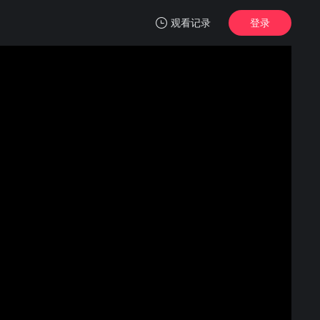
观看记录
登录
我的观影记录
江湖夜雨终似梦
1
清空