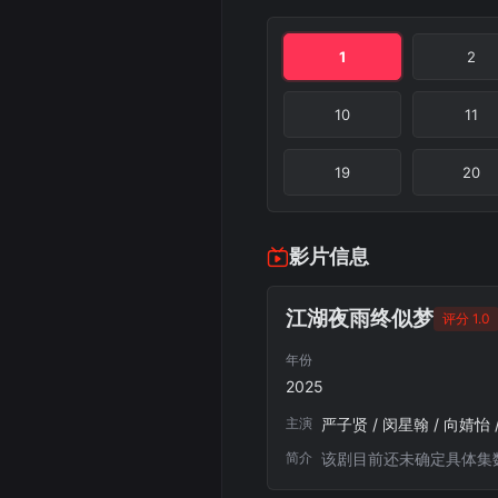
1
2
10
11
19
20
影片信息
江湖夜雨终似梦
评分 1.0
年份
2025
主演
严子贤 / 闵星翰 / 向婧怡 
简介
该剧目前还未确定具体集