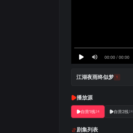
江湖夜雨终似梦
1
播放源
自营1线
自营2线
24
24
剧集列表