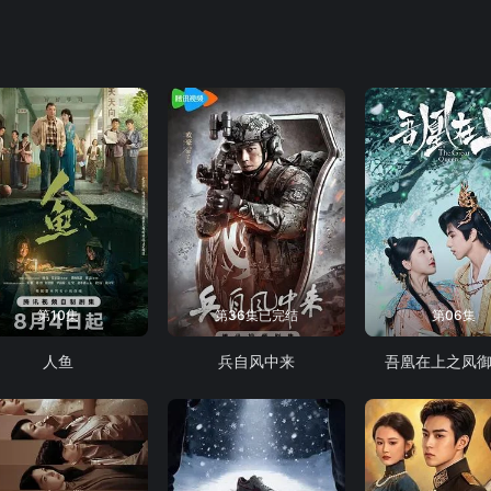
第10集
第36集已完结
第06集
人鱼
兵自风中来
吾凰在上之凤