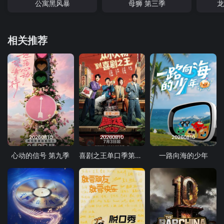
公寓黑风暴
母狮 第三季
龙
相关推荐
20260810
20260810
20260810
心动的信号 第九季
喜剧之王单口季第三季
一路向海的少年