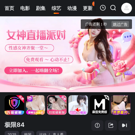
97
首页
电影
剧集
综艺
动漫
更新
热榜
APP
我的观影记录
极限84
第1期
清空
极限84
2025
韩国
运动
/
真人秀