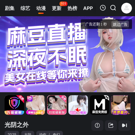
105
剧集
综艺
动漫
更新
热榜
APP
我的观影记录
光阴之外
1
清空
光阴之外
2025
大陆
动作
/
奇幻