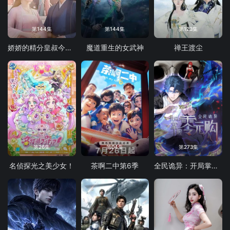
第144集
第144集
第123集
娇娇的精分皇叔今天又吃醋了
魔道重生的女武神
禅王渡尘
第26集
第04集
第273集
名侦探光之美少女！
茶啊二中第6季
全民诡异：开局掌握零元购