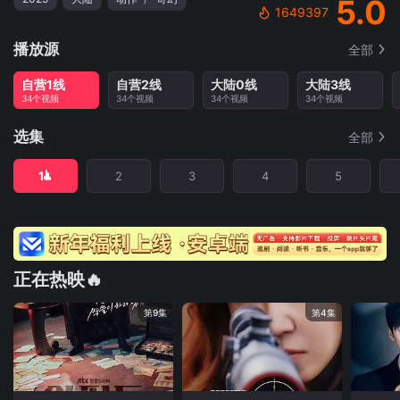
5.0
1649397
播放源
全部
自营1线
自营2线
大陆0线
大陆3线
34个视频
34个视频
34个视频
34个视频
选集
全部
1
2
3
4
5
正在热映🔥
第9集
第4集