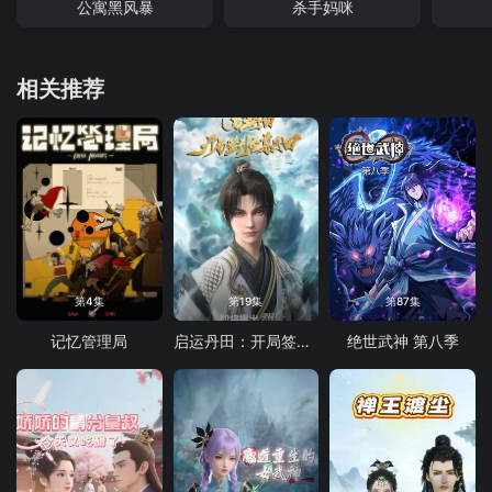
公寓黑风暴
杀手妈咪
相关推荐
第4集
第19集
第87集
记忆管理局
启运丹田：开局签到至尊丹田
绝世武神 第八季