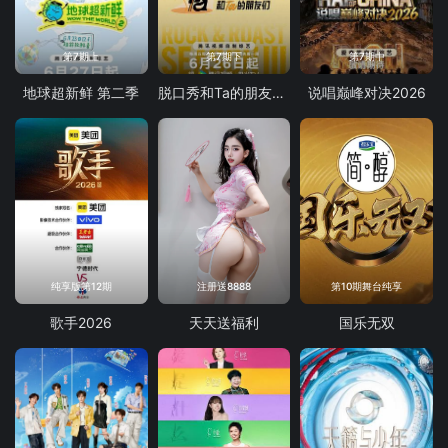
第7期上
第7期下
第7期中
地球超新鲜 第二季
脱口秀和Ta的朋友们 第三季
说唱巅峰对决2026
纯享版第12期
注册送8888
第10期舞台纯享
歌手2026
天天送福利
国乐无双