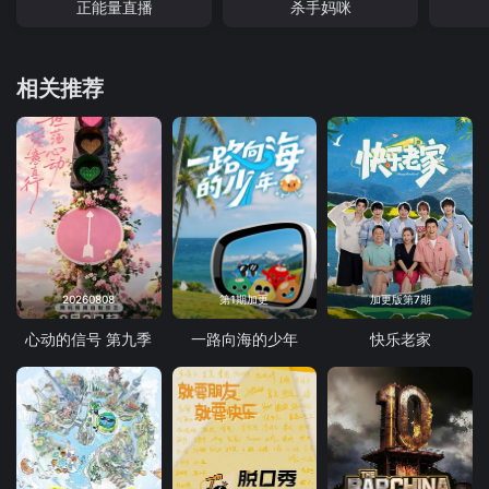
正能量直播
杀手妈咪
相关推荐
20260808
第1期加更
加更版第7期
心动的信号 第九季
一路向海的少年
快乐老家