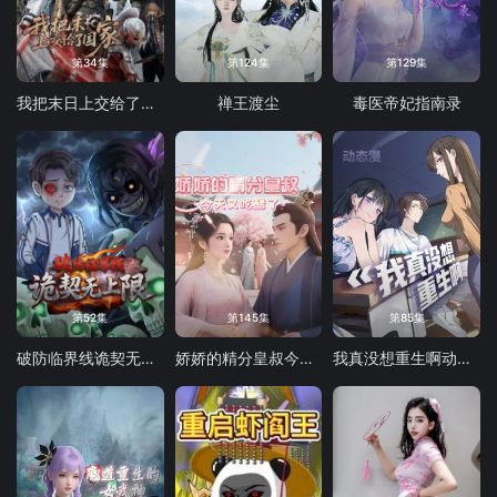
第34集
第124集
第129集
我把末日上交给了国家
禅王渡尘
毒医帝妃指南录
第52集
第145集
第85集
破防临界线诡契无上限
娇娇的精分皇叔今天又吃醋了
我真没想重生啊动态漫画第一季