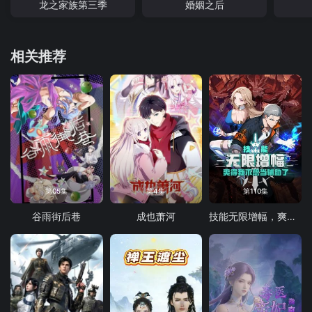
龙之家族第三季
婚姻之后
相关推荐
第05集
第4集
第110集
谷雨街后巷
成也萧河
技能无限增幅，爽得我不想当辅助了！动态漫画