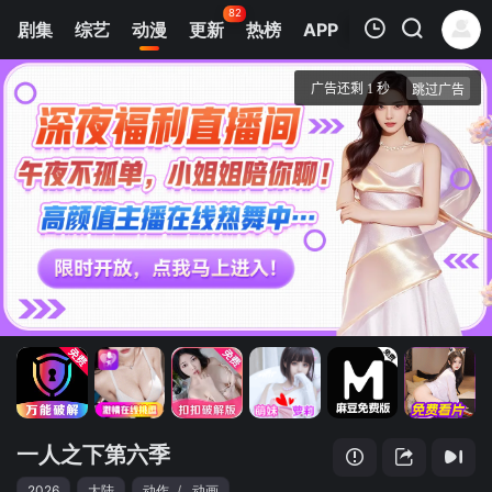
82
剧集
综艺
动漫
更新
热榜
APP
我的观影记录
一人之下第六季
1
清空
一人之下第六季
2026
大陆
动作
/
动画