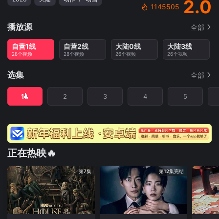
2.0
1145505
播放源
全部
自营1线
自营2线
大陆0线
大陆3线
28个视频
28个视频
26个视频
26个视频
选集
全部
1
2
3
4
5
正在热映🔥
第7集
第12集完结