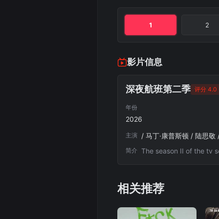
1
2
影片信息
深夜航班第二季
评分 4.0
年份
2026
主演
/ 马丁·康普斯顿 / 陆思敬 
简介
The season II of the tv 
相关推荐