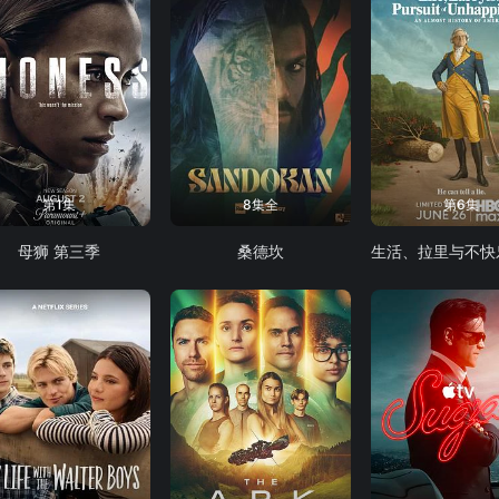
第1集
8集全
第6集
母狮 第三季
桑德坎