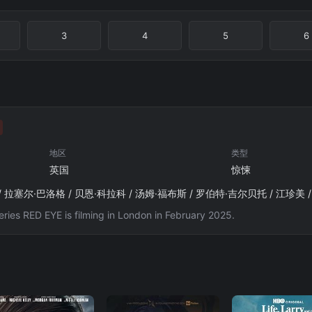
3
4
5
6
地区
类型
英国
惊悚
/ 拉塞尔·巴洛格 / 贝恩·科拉科 / 汤姆·福布斯 / 罗伯特·吉尔贝托 / 江珍美 
series RED EYE is filming in London in February 2025.