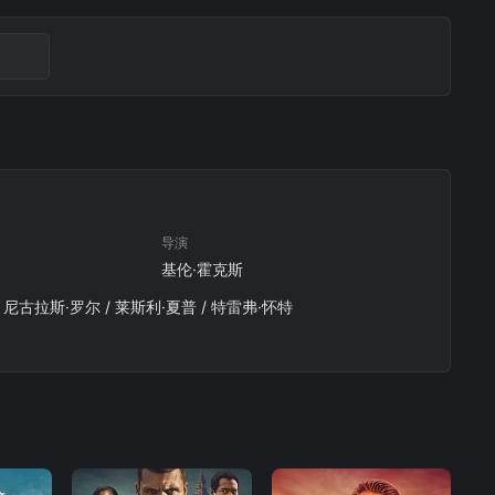
导演
基伦·霍克斯
/ 尼古拉斯·罗尔 / 莱斯利·夏普 / 特雷弗·怀特