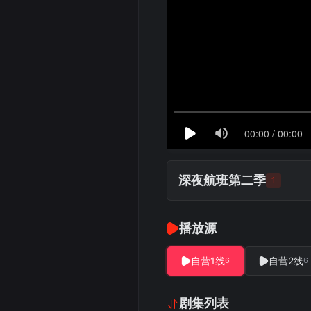
深夜航班第二季
1
播放源
自营1线
自营2线
6
6
剧集列表