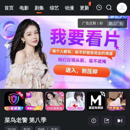
63
首页
电影
剧集
综艺
动漫
更新
热榜
APP
我的观影记录
菜鸟老警 第八季
1
清空
菜鸟老警 第八季
2026
美国
剧情
/
喜剧