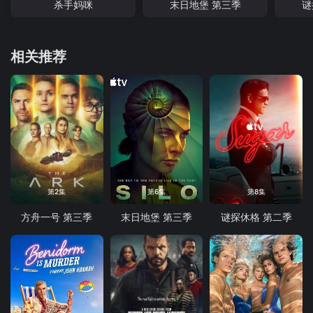
杀手妈咪
末日地堡 第三季
谜
相关推荐
第2集
第6集
第8集
方舟一号 第三季
末日地堡 第三季
谜探休格 第二季