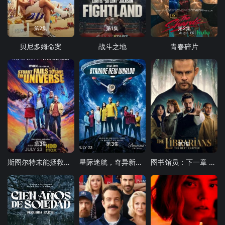
第2集
第1集
第2集
贝尼多姆命案
战斗之地
青春碎片
第3集
第3集
第1集
斯图尔特未能拯救宇宙
星际迷航，奇异新世界第四季
图书馆员：下一章 第二季