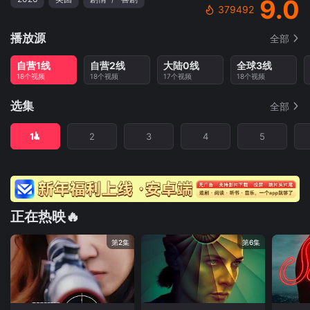
9.0
379492
播放源
全部
自营1线
自营2线
大陆0线
全球3线
18个视频
18个视频
17个视频
18个视频
选集
全部
1
2
3
4
5
正在热映🔥
第2集
第6集