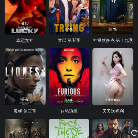
第5集
第5集
第7集
幸运女神
尝试 第五季
神探默多克 第十九季
第1集
第4集
注册送8888
母狮 第三季
狂怒追缉
天天送福利