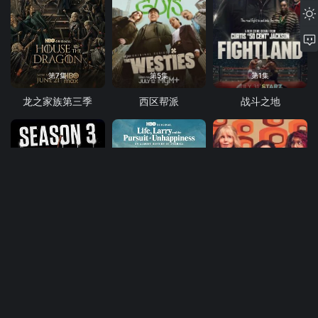
第7集
第5集
第1集
龙之家族第三季
西区帮派
战斗之地
第2集
第6集
第6集
行尸走肉死亡之城第三季
生活、拉里与不快乐的追求：一部美国史
理发师探案集