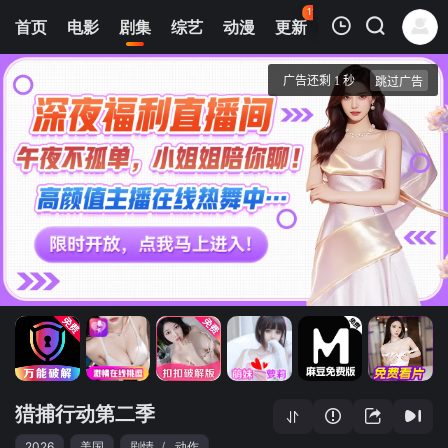
117
首页
电影
剧集
综艺
动漫
更新
热榜
APP
我的观影记录
猎捕行动第二季
1
清空
猎捕行动第二季
2026
美国
剧情
/
动作