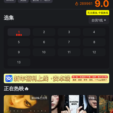
9.0
289961
无法播放,卡顿换线
选集
自营1线
1
2
3
4
5
6
7
8
9
10
11
12
13
正在热映🔥
第33集已完结
第6集