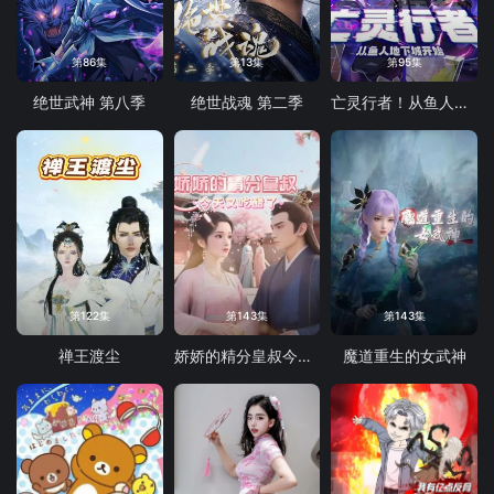
第86集
第13集
第95集
绝世武神 第八季
绝世战魂 第二季
亡灵行者！从鱼人地下城开始 动态漫画
第122集
第143集
第143集
禅王渡尘
娇娇的精分皇叔今天又吃醋了
魔道重生的女武神