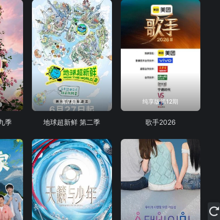
第7期上
纯享版第12期
九季
地球超新鲜 第二季
歌手2026