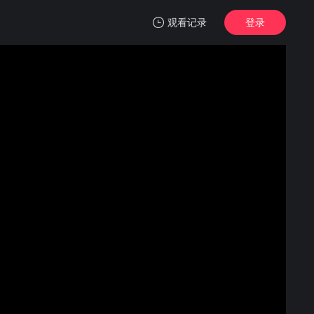
观看记录
登录
我的观影记录
Veiled Cup
第1期
清空