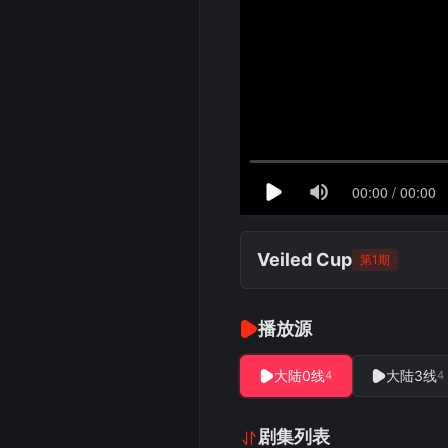
Veiled Cup
第1期
播放源
大陆0线
大陆3线
4
4
剧集列表