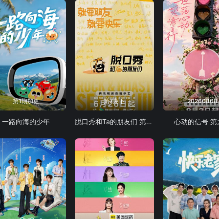
第1期加更
第7期下
20260808
一路向海的少年
脱口秀和Ta的朋友们 第三季
心动的信号 第