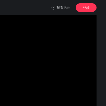
观看记录
登录
我的观影记录
魔王的女儿太温柔了！！
1
清空