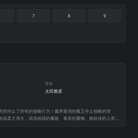
7
8
9
导演
太田雅彦
突然停止了所有的侵略行为！魔界最强的魔王停止侵略的理
份温柔之强大，就连凶残的魔族、暴戾的魔物、被奴役的人类，
去侵略啊。看到魔王苦恼的模样，近臣贾希决心要将瞳培养成出