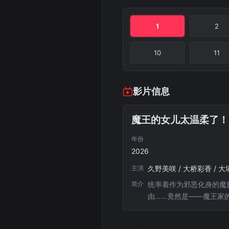
1
2
10
11
影片信息
魔王的女儿太温柔了！
年份
2026
主演
久野美咲 / 大桥彩香 / 大
简介
统率着作为邪恶化身的魔
由……竟然是——魔王家
乃至势不两立的天使，都
色的魔族，于是开始对她