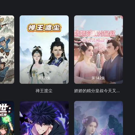
第121集
第142集
禅王渡尘
娇娇的精分皇叔今天又吃醋了