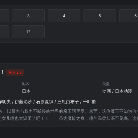
3
4
5
6
12
！
评分 2.0
地区
类型
日本
动画 / 日本动漫
塚明夫 / 伊藤彩沙 / 石原夏织 / 三瓶由布子 / 千叶繁
族，以暴力与权力不断侵略世界的魔王阿里曼。然而，这位魔王不知为何
的女儿瞳也太温柔了吧！！ 虽为魔族之身，瞳的温柔却深不见底。这
能被治愈得心都化开。女儿这副模样，让魔王担心得不得了，哪还有心思
进行各种试炼。然而贾希尚未察觉，这些试炼反而会让瞳的温柔之心愈发