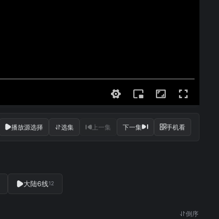
播放源选择
选集
上一集
下一集
手机看
大陆6线
12
倒序