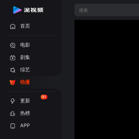
首页
电影
剧集
综艺
动漫
45
更新
热榜
APP