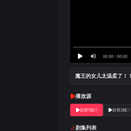
魔王的女儿太温柔了！
播放源
自营1线
自营2线
12
12
剧集列表