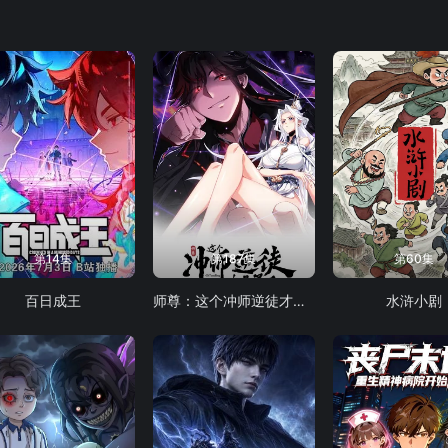
第14集
第187集
第60集
百日成王
师尊：这个冲师逆徒才不是圣子 动态漫画
水浒小剧