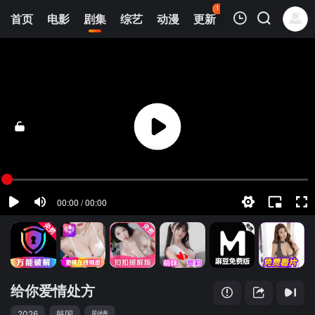
121
首页
电影
剧集
综艺
动漫
更新
热榜
APP
我的观影记录
给你爱情处方
1
清空
给你爱情处方
2026
韩国
剧情