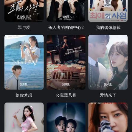
第10集完结
第6集
第2集
罪与爱
杀人者的购物中心2
我的偶像总裁
第8集
第8集
第4集
给你梦想
公寓黑风暴
爱情来了