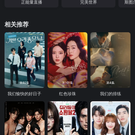
正能量直播
完美世界
斯图
相关推荐
第92集
第101集
第4集
我们愉快的好日子
红色珍珠
我们的排练