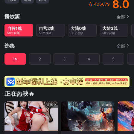
8.0
406079
播放源
全部
自营1线
自营2线
大陆0线
大陆3线
50个视频
50个视频
50个视频
50个视频
选集
全部
1
2
3
4
5
正在热映🔥
直播中
第281集