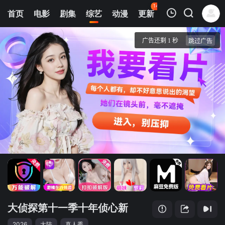
142
首页
电影
剧集
综艺
动漫
更新
热榜
APP
我的观影记录
大侦探第十一季十年侦心新春演唱会
20260513(收官宴)
清空
大侦探第十一季十年侦心新
2026
大陆
真人秀