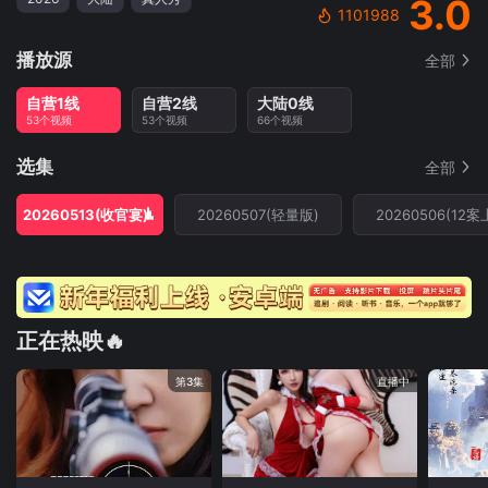
3.0
1101988
播放源
全部
自营1线
自营2线
大陆0线
53个视频
53个视频
66个视频
选集
全部
20260513(收官宴)
20260507(轻量版)
20260506(12案
正在热映🔥
第3集
直播中