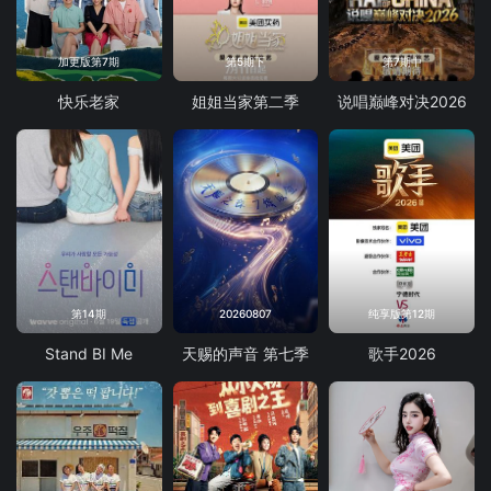
加更版第7期
第5期下
第7期中
快乐老家
姐姐当家第二季
说唱巅峰对决2026
第14期
20260807
纯享版第12期
Stand BI Me
天赐的声音 第七季
歌手2026