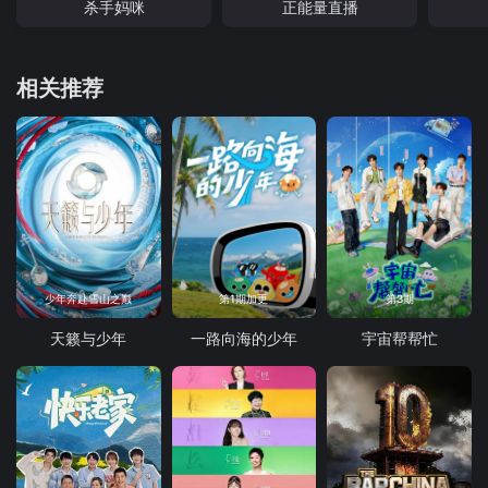
杀手妈咪
正能量直播
相关推荐
少年奔赴雪山之巅
第1期加更
第3期
天籁与少年
一路向海的少年
宇宙帮帮忙