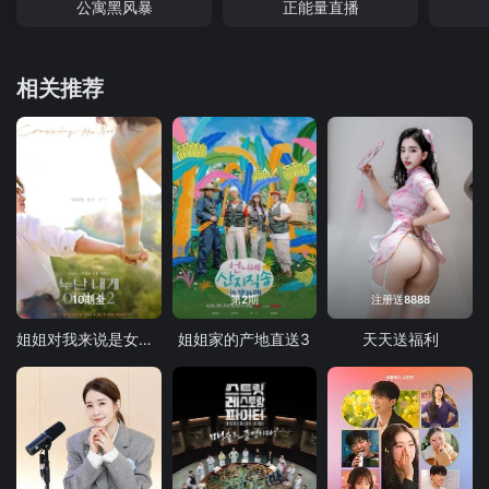
公寓黑风暴
正能量直播
相关推荐
10期全
第2期
注册送8888
姐姐对我来说是女人2
姐姐家的产地直送3
天天送福利