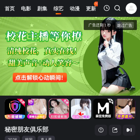
102
首页
电影
剧集
综艺
动漫
更新
热榜
APP
我的观影记录
秘密朋友俱乐部
1
清空
秘密朋友俱乐部
2026
韩国
真人秀