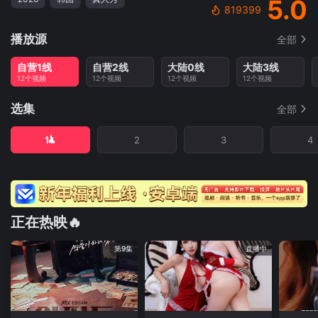
5.0
819399
播放源
全部
自营1线
自营2线
大陆0线
大陆3线
12个视频
12个视频
12个视频
12个视频
选集
全部
1
2
3
4
正在热映🔥
第9集
直播中