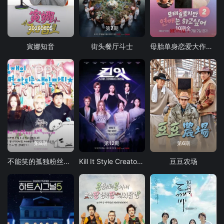
20260805
第7期
10期全
寅娜知音
街头餐厅斗士
母胎单身恋爱大作战2
第8期
第12期
第6期
不能笑的孤独粉丝见面会
Kill It Style Creator War
豆豆农场