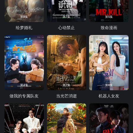
第8集
第7集
第5集
绘梦婚礼
心动禁止
致命漫画
第4集
第7集
第6集
做我的专属队友
当光芒消逝
机器人女友