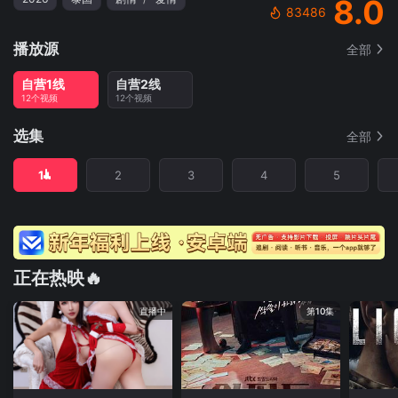
8.0
83486
播放源
全部
自营1线
自营2线
12个视频
12个视频
选集
全部
1
2
3
4
5
正在热映🔥
直播中
第10集