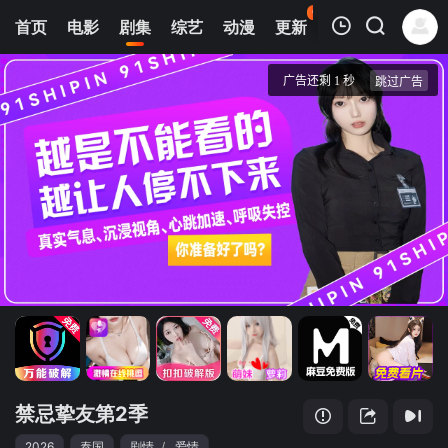
61
首页
电影
剧集
综艺
动漫
更新
热榜
APP
我的观影记录
禁忌挚友第2季
1
清空
禁忌挚友第2季
2026
泰国
剧情
/
爱情