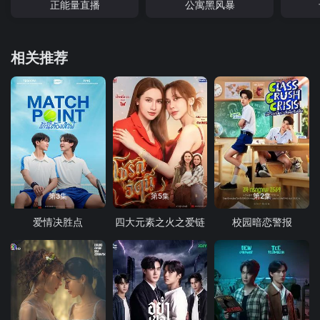
正能量直播
公寓黑风暴
相关推荐
第3集
第5集
第2集
爱情决胜点
四大元素之火之爱链
校园暗恋警报