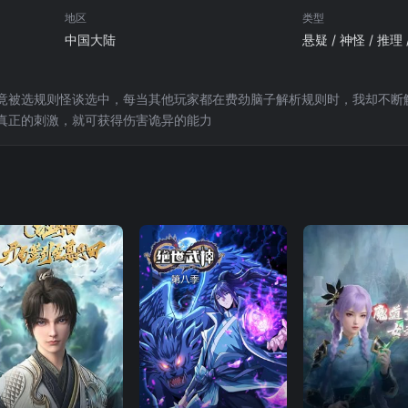
第75集
第76集
第77集
第7
地区
类型
中国大陆
悬疑 / 神怪 / 推理
第84集
第85集
第86集
第8
竟被选规则怪谈选中，每当其他玩家都在费劲脑子解析规则时，我却不断
第93集
第94集
第95集
真正的刺激，就可获得伤害诡异的能力