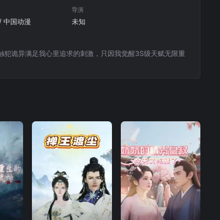
8集
第79集
第80集
第81集
导演
 / 中国动漫
未知
7集
第88集
第89集
第90集
触犯诡异满足我心里追求的刺激，只因我觉醒3S级天赋无限重