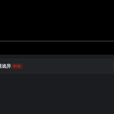
视诡异
第1集