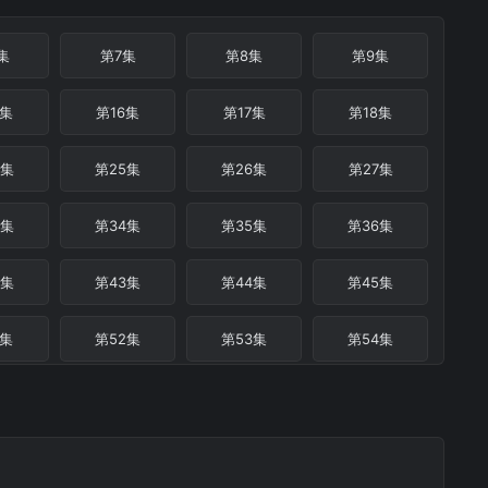
集
第7集
第8集
第9集
5集
第16集
第17集
第18集
4集
第25集
第26集
第27集
3集
第34集
第35集
第36集
2集
第43集
第44集
第45集
1集
第52集
第53集
第54集
0集
第61集
第62集
第63集
9集
第70集
第71集
第72集