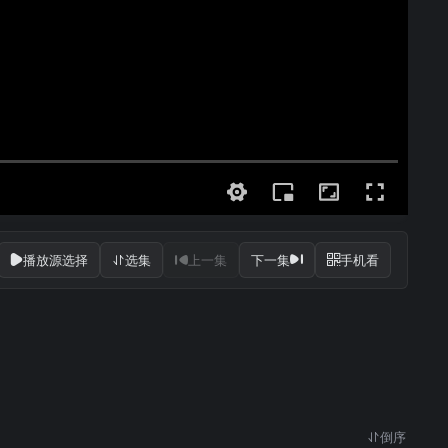
播放源选择
选集
上一集
下一集
手机看
倒序