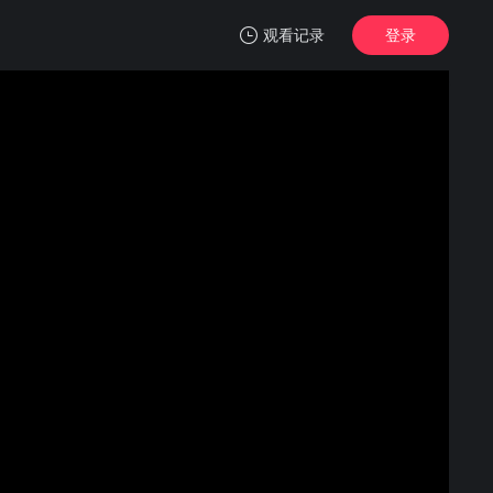
观看记录
登录
我的观影记录
规则怪谈：这个疯子无视诡异
第1集
清空